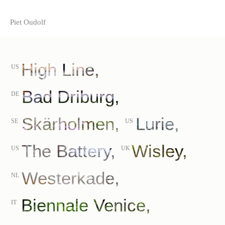
Piet Oudolf
High Line,
US
Bad Driburg,
DE
Skärholmen,
Lurie,
SE
US
The Battery,
Wisley,
US
UK
Westerkade,
NL
Biennale Venice,
IT