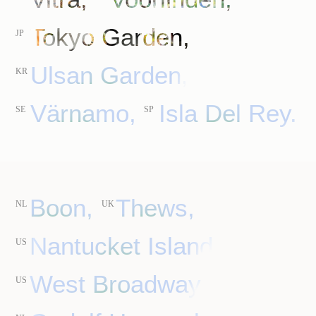
Tokyo Garden,
JP
Ulsan Garden,
KR
Värnamo,
Isla Del Rey.
SE
SP
Boon,
Thews,
NL
UK
Nantucket Island,
US
West Broadway,
US