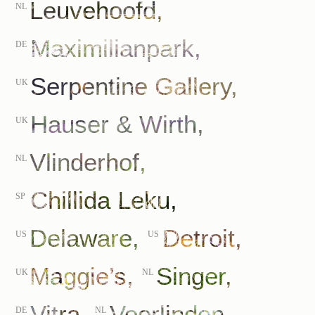
Leuvehoofd,
NL
Maximilianpark,
DE
Serpentine Gallery,
UK
Hauser & Wirth,
UK
Vlinderhof,
NL
Chillida Leku,
SP
Delaware,
Detroit,
US
US
Maggie’s,
Singer,
UK
NL
Vitra,
Voorlinden,
DE
NL