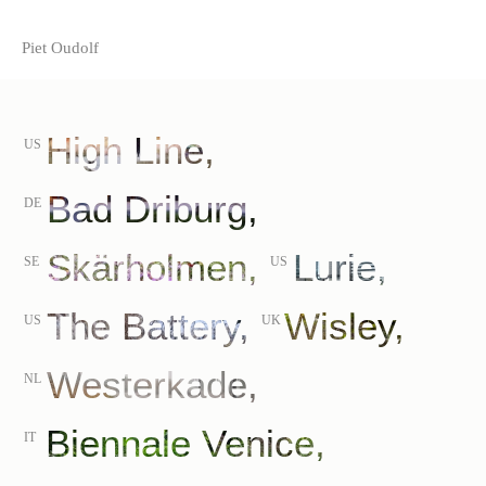
Piet Oudolf
High Line,
US
Bad Driburg,
DE
Skärholmen,
Lurie,
SE
US
The Battery,
Wisley,
US
UK
Westerkade,
NL
Biennale Venice,
IT