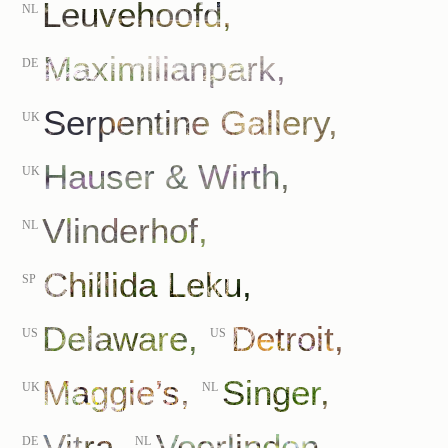
Leuvehoofd,
NL
Maximilianpark,
DE
Serpentine Gallery,
UK
Hauser & Wirth,
UK
Vlinderhof,
NL
Chillida Leku,
SP
Delaware,
Detroit,
US
US
Maggie’s,
Singer,
UK
NL
Vitra,
Voorlinden,
DE
NL