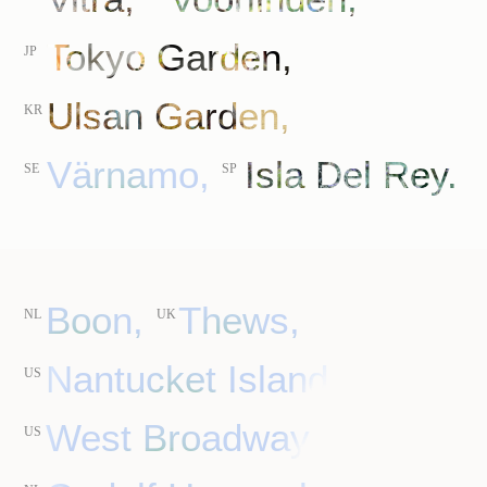
Tokyo Garden,
JP
Ulsan Garden,
KR
Värnamo,
Isla Del Rey.
SE
SP
Boon,
Thews,
NL
UK
Nantucket Island,
US
West Broadway,
US