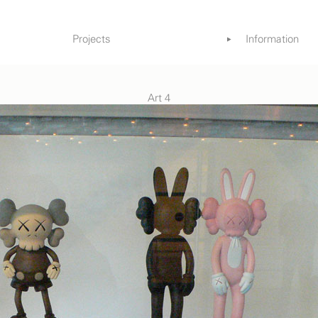
Projects
Information
Gardens
References
Books & Med
Art 4