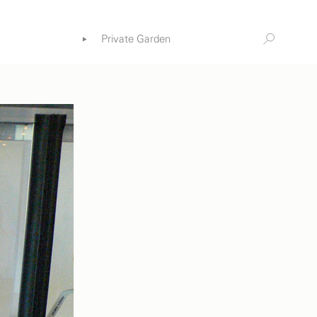
Private Garden
Information
ia