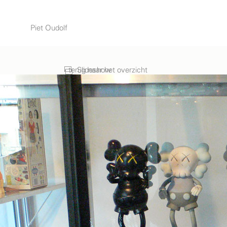
Piet Oudolf
‹ terug naar het overzicht
Slideshow